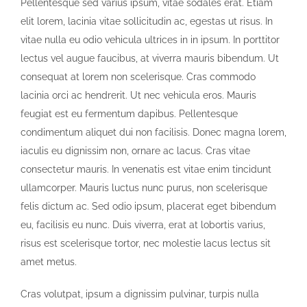
Pellentesque sed varius ipsum, vitae sodales erat. Etiam
elit lorem, lacinia vitae sollicitudin ac, egestas ut risus. In
vitae nulla eu odio vehicula ultrices in in ipsum. In porttitor
lectus vel augue faucibus, at viverra mauris bibendum. Ut
consequat at lorem non scelerisque. Cras commodo
lacinia orci ac hendrerit. Ut nec vehicula eros. Mauris
feugiat est eu fermentum dapibus. Pellentesque
condimentum aliquet dui non facilisis. Donec magna lorem,
iaculis eu dignissim non, ornare ac lacus. Cras vitae
consectetur mauris. In venenatis est vitae enim tincidunt
ullamcorper. Mauris luctus nunc purus, non scelerisque
felis dictum ac. Sed odio ipsum, placerat eget bibendum
eu, facilisis eu nunc. Duis viverra, erat at lobortis varius,
risus est scelerisque tortor, nec molestie lacus lectus sit
amet metus.
Cras volutpat, ipsum a dignissim pulvinar, turpis nulla