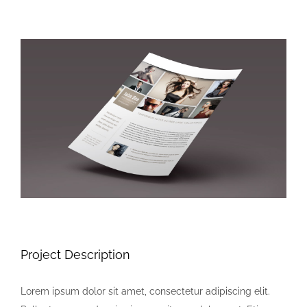
Blog
View
Larger
Contact Us
Image
Project Description
Lorem ipsum dolor sit amet, consectetur adipiscing elit.